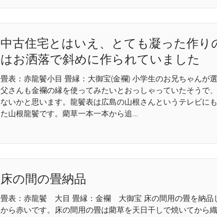
中古住宅とはいえ、とても凝った作り
はお洒落で斜めに作られていました
畳表：赤龍鬢小目 畳縁：大御宝(金襴) 小学生のお兄ちゃんが
父さんも金襴の縁を使ってみたいとおっしゃっていたそうで
ないかと思います。龍鬢表は広島の山根さんというテレビに
た山根龍鬢です。藺草一本一本から追...
床の間の畳納品
畳表：赤龍鬢 大目 畳縁：金襴 大御宝 床の間用の畳を納
から赤いです。床の間用の畳は藺草を天日干しで焼いてから