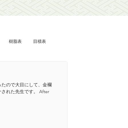
樹脂表
目積表
ミdeフローリング
ったので大目にして、金襴
美事
羽衣
た先生です。 After