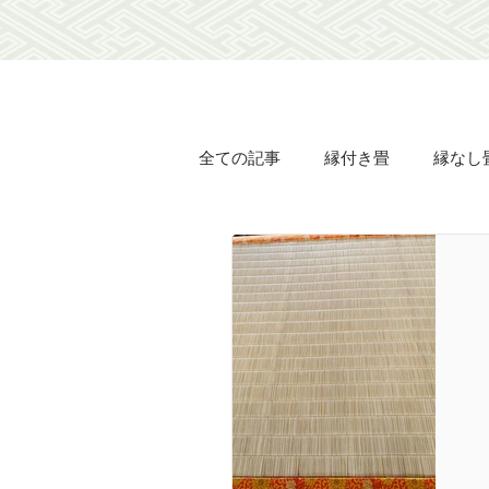
全ての記事
縁付き畳
縁なし
オリジナル畳表
オリジナル
襖の貼り替え
障子の貼り替
長屋
豊壽
土佐翠