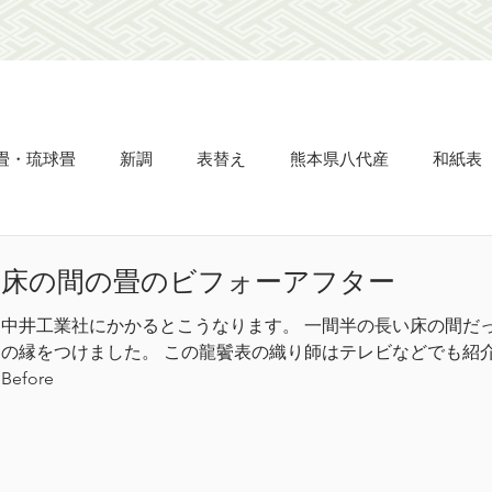
畳・琉球畳
新調
表替え
熊本県八代産
和紙表
畳縁
ビーグ表
市松敷き
半畳
置き畳
タタ
床の間の畳のビフォーアフター
中井工業社にかかるとこうなります。 一間半の長い床の間だ
え
網戸の張り替え
天晴
立派
凌儀
流石
の縁をつけました。 この龍鬢表の織り師はテレビなどでも紹介され
Before
市松匠表
名人表
杉綾柄表