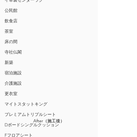
イ草製センターラグ
公民館
飲食店
茶室
床の間
寺社仏閣
新築
宿泊施設
介護施設
更衣室
マイトスタットキング
プレミアムトリプルシート
After（施工後）
Dボードシングルクッション
Fフロアシート