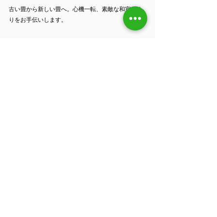
古い畳から新しい畳へ。心機一転、素敵な和室づく
りをお手伝いします。
## ご相談・お見積もりについ
て
「うちの畳も新調したい」「どんな畳が良いか相談
したい」
というご希望がございましたら、お気軽にお問い合
わせください。
📞 フリーダイヤル：0120-75-2447
📧 メール：お問い合わせフォームからお送りくださ
い  
🏢 住所：香川県仲多度郡琴平町榎井615-1
⏰ 営業時間：9:00〜17:00