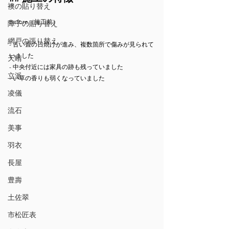
襖の貼り替え
Before（施工前）
障子の貼り替え
網戸の張り替え
- 古い畳の日焼けが進み、複数箇所で傷みが見られて
いました
天晴
- 中央付近には家具の跡も残っていました
立派
- い草の香りも弱くなっていました
凌儀
流石
美事
羽衣
長屋
豊壽
土佐翠
市松匠表