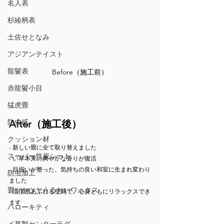
名人表
杉綾柄表
土佐せとなみ
アジアンテイスト
龍鬢表
Before（施工前）
赤龍鬢小目
猛虎畳
防虫紙
After（施工後）
クッション材
- 新しい畳に全て取り替えました
スーパー竹炭シート
- い草本来の爽やかな香りが復活
- 目揃いが整った、気持ちの良い和室に生まれ変わり
防虫加工
ました
畳ツヤツヤうるおいワックス
- 清潔感あふれる空間で、心身ともにリラックスでき
ます
ハローキティ