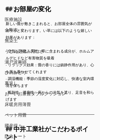
## お部屋の変化
モダンスタイル
医療施設
新しい畳が敷きこまれると、お部屋全体の雰囲気が
金剛表
ガラリと変わります。い草には以下のような嬉しい
効果があります：
無染土
うどん足踏み用ござ
- 空気を浄化：天然い草に含まれる成分が、ホルムア
ルデヒドなど有害物質を吸着
瀬戸波麻綿
- リラックス効果：畳の香りには鎮静作用があり、心
を落ち着かせてくれます
ひのみどり
- 調湿機能：季節の湿度変化に対応し、快適な室内環
裏返し
境を保ちます
- 断熱性・遮音性：床からの冷気を遮り、足音を和ら
おーいお茶畳ダブルクッション
げます
床暖房用薄畳
ペット用畳
國産得々
## 中井工業社がこだわるポイ
ント
防虫シート