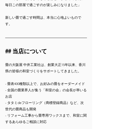
毎日この部屋で過ごすのが楽しみになりました」
新しい畳で過ごす時間は、本当に心地よいもので
す。
## 当店について
畳の大阪屋 中井工業社は、創業大正15年以来、香川
県の皆様の和室づくりをサポートしてきました。
- 畳表400種類以上で、お好みの畳をオーダーメイド
- 全国の畳業界人が集う「和室の会」の会長が率いる
お店
- タタミdeフローリング（商標登録商品）など、次
世代の畳商品も開発
- リフォーム工事から畳専用ワックスまで、和室に関
するあらゆるご相談に対応