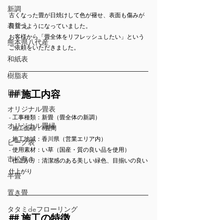
新調
古くなった畳が日焼けして色が褪せ、表面も傷みが
表替え
目立つようになっていました。
お客様から「畳全体をリフレッシュしたい」という
熊本県八代産
ご依頼をいただきました。
和紙表
樹脂表
目積表
## 施工内容
オリジナル畳表
- 工事種類：新畳（畳全体の新調）
オリジナル畳縁
- 施工面積：8畳間
- 施工地域：香川県（営業エリア内）
ビーグ表
- 使用素材：い草（国産・質の良い品を使用）
市松敷き
- 仕上がり：清潔感のある美しい緑色、目揃いの良い
仕上がり
半畳
置き畳
タタミdeフローリング
## 施工の特徴