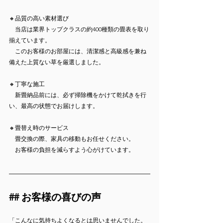
🔸品質の高い素材選び  
　当店は業界トップクラスの約400種類の畳表を取り
揃えています。
　このお客様のお部屋には、清潔感と高級感を兼ね
備えた上質ない草を厳選しました。
🔸丁寧な施工  
　新畳納品前には、必ず掃除機をかけて乾拭きを行
い、最高の状態でお届けします。
🔸畳替え時のサービス  
　畳交換の際、家具の移動もお任せください。
　お客様の負担を減らすよう心がけています。
## お客様の喜びの声
「こんなに気持ちよくなるとは思いませんでした。