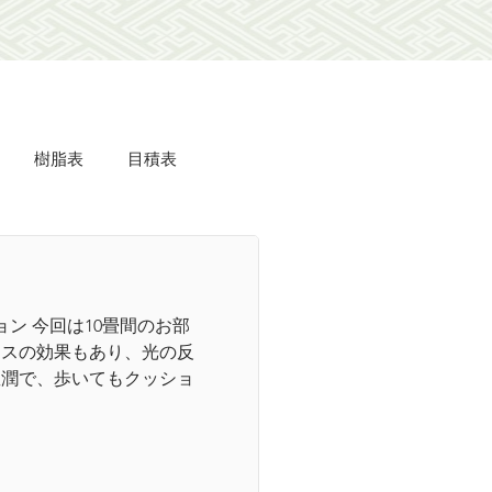
樹脂表
目積表
ミdeフローリング
ン 今回は10畳間のお部
美事
羽衣
クスの効果もあり、光の反
豊潤で、歩いてもクッショ