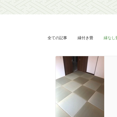
全ての記事
縁付き畳
縁なし
オリジナル畳表
オリジナル
襖の貼り替え
障子の貼り替
長屋
豊壽
土佐翠