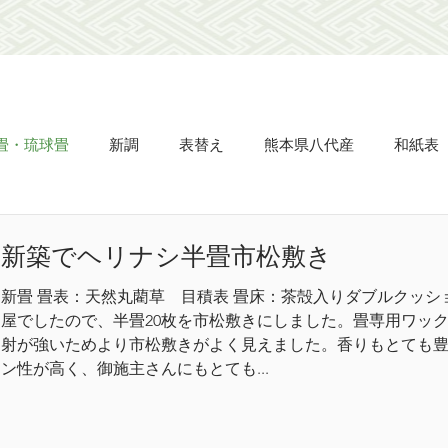
畳・琉球畳
新調
表替え
熊本県八代産
和紙表
畳縁
ビーグ表
市松敷き
半畳
置き畳
タタ
新築でヘリナシ半畳市松敷き
新畳 畳表：天然丸藺草 目積表 畳床：茶殻入りダブルクッショ
え
網戸の張り替え
天晴
立派
凌儀
流石
屋でしたので、半畳20枚を市松敷きにしました。畳専用ワッ
射が強いためより市松敷きがよく見えました。香りもとても
ン性が高く、御施主さんにもとても...
市松匠表
名人表
杉綾柄表