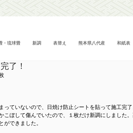
畳・琉球畳
新調
表替え
熊本県八代産
和紙表
品完了！
畳縁
ビーグ表
市松敷き
半畳
置き畳
タタ
枚
え
網戸の張り替え
天晴
立派
凌儀
流石
まっていないので、日焼け防止シートを貼って施工完了
名人表
杉綾柄表
かこぼして傷んでいたので、１枚だけ新調にしました。
とができました。