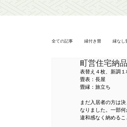
全ての記事
縁付き畳
縁なし
町営住宅納
オリジナル畳表
オリジナル
表替え４枚、新調１
畳表：長屋
襖の貼り替え
障子の貼り替
畳縁：旅立ち
まだ入居者の方は決
豊壽
土佐翠
市松匠表
なりました。一部何
違和感なく納めるこ