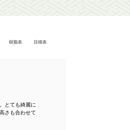
樹脂表
目積表
ミdeフローリング
美事
羽衣
長屋
。とても綺麗に
高さも合わせて