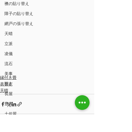
襖の貼り替え
障子の貼り替え
網戸の張り替え
天晴
立派
凌儀
流石
美事
縁付き畳
羽衣
表替え
天晴
長屋
豊壽
土佐翠
市松匠表