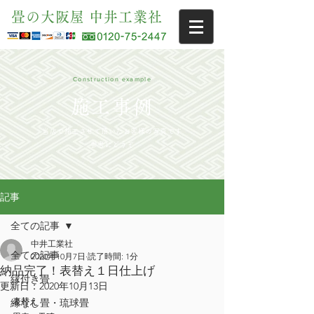
畳の大阪屋 中井工業社
Construction example
施工事例
当店で施工させて頂いたお客様の写真です
参考にどうぞ
記事
全ての記事
中井工業社
全ての記事
2020年10月7日
読了時間: 1分
納品完了！表替え１日仕上げ
縁付き畳
更新日：
2020年10月13日
表替え
縁なし畳・琉球畳