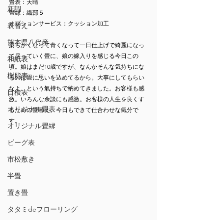
畳表：天晴
新調
畳縁：織部５
オプションサービス：クッション加工
表替え
熊本県八代産
柔らかくなって青くなって一日仕上げで綺麗になっ
て戻っていく畳に、娘の嫁入りを感じる今日この
和紙表
頃。娘はまだ10歳ですが、なんかそんな気持ちにな
樹脂表
るのは畳に思いを込めてるから。大事にしてもらい
なよ。という氣持ちで納めてきました。お客様も感
目積表
激。いろんな余談にも感激。お客様の人生を良くす
オリジナル畳表
るための畳替え。今日もできて仕合わせな氣分で
す。
オリジナル畳縁
ビーグ表
市松敷き
半畳
置き畳
タタミdeフローリング