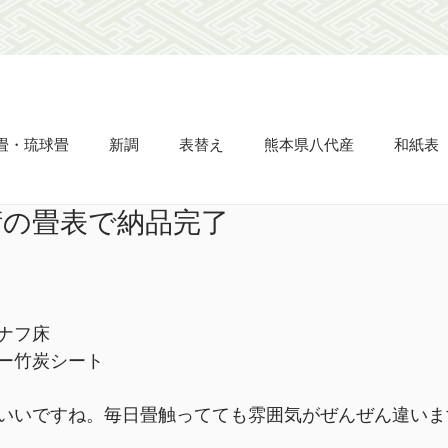
畳・琉球畳
新調
表替え
熊本県八代産
和紙表
術の畳表で納品完了
畳縁
ビーグ表
市松敷き
半畳
置き畳
タタ
え
網戸の張り替え
天晴
立派
凌儀
流石
ナフ床
ー竹炭シート
名人表
杉綾柄表
いいですね。毎日畳触ってても雰囲気がぜんぜん違いま