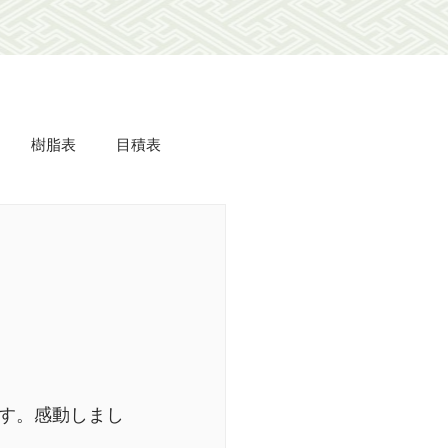
樹脂表
目積表
ミdeフローリング
美事
羽衣
長屋
す。感動しまし