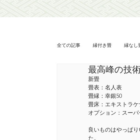
全ての記事
縁付き畳
縁なし
最高峰の技
オリジナル畳表
オリジナル
新畳
畳表：名人表
襖の貼り替え
障子の貼り替
畳縁：幸銀50
畳床：エキストラケ
オプション：スーパ
豊壽
土佐翠
市松匠表
良いものはやっぱり
た。