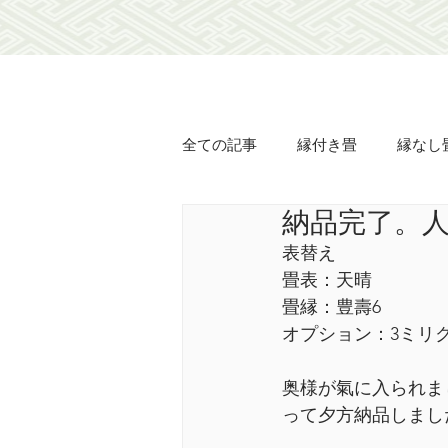
全ての記事
縁付き畳
縁なし
納品完了。
オリジナル畳表
オリジナル
表替え
畳表：天晴
襖の貼り替え
障子の貼り替
畳縁：豊壽6
オプション：3ミリ
豊壽
土佐翠
市松匠表
奥様が氣に入られま
って夕方納品しまし