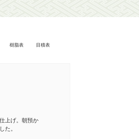
樹脂表
目積表
ミdeフローリング
美事
羽衣
長屋
仕上げ。朝預か
した。