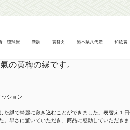
畳・琉球畳
新調
表替え
熊本県八代産
和紙表
人氣の黄梅の縁です。
畳縁
ビーグ表
市松敷き
半畳
置き畳
タタ
え
網戸の張り替え
天晴
立派
凌儀
流石
クッション
名人表
杉綾柄表
した縁で綺麗に敷き込むことができました。表替え１日
た。早さに驚いていただき、商品に感動していただきま