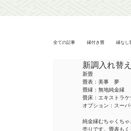
全ての記事
縁付き畳
縁なし
新調入れ替
オリジナル畳表
オリジナル
新畳
畳表：美事　夢
襖の貼り替え
障子の貼り替
畳縁：無地純金縁
畳床：エキストラケ
オプション：スーパ
豊壽
土佐翠
市松匠表
純金縁むちゃくちゃ
売りです。畳表もく