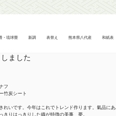
畳・琉球畳
新調
表替え
熊本県八代産
和紙表
えしました
畳縁
ビーグ表
市松敷き
半畳
置き畳
タタ
え
網戸の張り替え
天晴
立派
凌儀
流石
ナフ
ー竹炭シート
名人表
杉綾柄表
きれいです。今年はこれでトレンド作ります。氣品にあ
っきりはっきりした織が特徴の美事　夢。