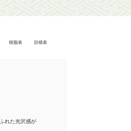
樹脂表
目積表
ミdeフローリング
美事
羽衣
長屋
ふれた光沢感が