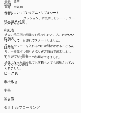
畳表：美事
新調
畳縁：幸銀10
オプション：プレミアムトリプルシート
表替え
　　　　　　(クッション、防虫防カビシート、スー
熊本県八代産
パー竹炭シート)
和紙表
過去の施工例の画像をお見せしたところこれがいい
樹脂表
です！って一目惚れでスタートしました。
手直しやシートを入れるのに時間がかかることもあ
目積表
り、一部屋ずつ朝引き取り夕方納品で施工しまし
オリジナル畳表
た。３日かけて全ての部屋ができました。
綺麗になった畳を見てお客様もとても感動されてお
オリジナル畳縁
られました。
ビーグ表
市松敷き
半畳
置き畳
タタミdeフローリング