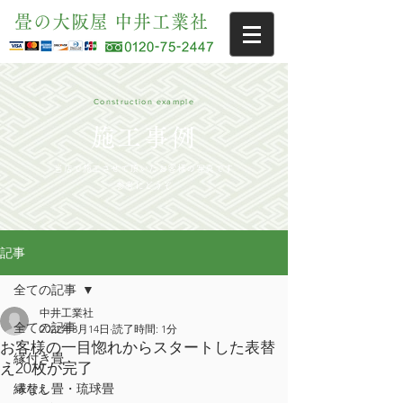
畳の大阪屋 中井工業社
Construction example
施工事例
当店で施工させて頂いたお客様の写真です
参考にどうぞ
記事
全ての記事
中井工業社
全ての記事
2022年3月14日
読了時間: 1分
お客様の一目惚れからスタートした表替
縁付き畳
え20枚が完了
縁なし畳・琉球畳
表替え