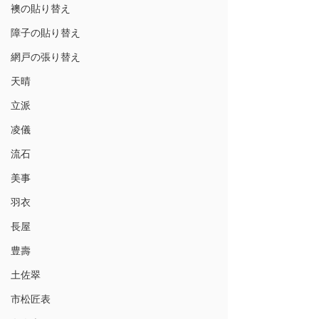
襖の貼り替え
障子の貼り替え
網戸の張り替え
天晴
立派
凌儀
流石
美事
羽衣
長屋
豊壽
土佐翠
市松匠表