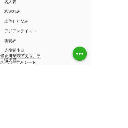
名人表
杉綾柄表
土佐せとなみ
アジアンテイスト
龍鬢表
赤龍鬢小目
畳香川県
表替え香川県
猛虎畳
スーパー竹炭シート
クッション材
防虫紙
美事
クッション材
スーパー竹炭シート
防虫加工
畳ツヤツヤうるおいワックス
ハローキティ
すべて表示
最新記事