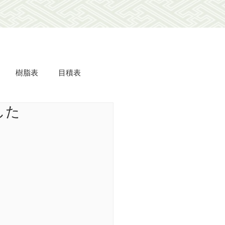
樹脂表
目積表
した
ミdeフローリング
美事
羽衣
長屋