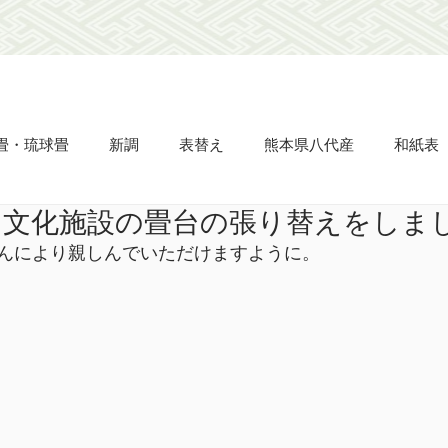
畳・琉球畳
新調
表替え
熊本県八代産
和紙表
、文化施設の畳台の張り替えをしま
畳縁
ビーグ表
市松敷き
半畳
置き畳
タタ
んにより親しんでいただけますように。
え
網戸の張り替え
天晴
立派
凌儀
流石
名人表
杉綾柄表