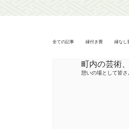
全ての記事
縁付き畳
縁なし
町内の芸術
オリジナル畳表
オリジナル
憩いの場として皆さ
襖の貼り替え
障子の貼り替
豊壽
土佐翠
市松匠表