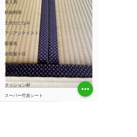
名人表
杉綾柄表
土佐せとなみ
アジアンテイスト
龍鬢表
赤龍鬢小目
猛虎畳
防虫紙
クッション材
スーパー竹炭シート
畳香川県
畳
香川県
新畳香川県
防虫加工
縁付き畳
畳ツヤツヤうるおいワックス
新調
樹脂表
ハローキティ