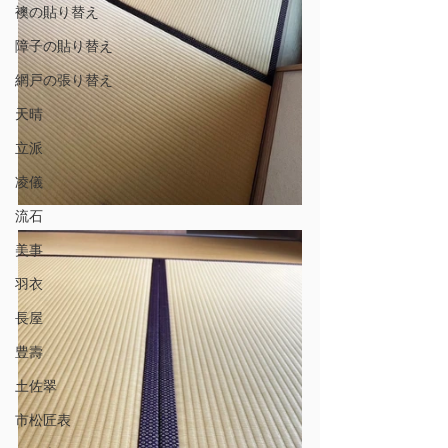
襖の貼り替え
障子の貼り替え
網戸の張り替え
天晴
立派
凌儀
流石
美事
羽衣
長屋
豊壽
土佐翠
市松匠表