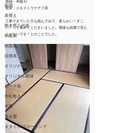
畳縁：幸銀30
新調
畳床：エキストラケナフ床
表替え
工事できていた方も踏んでみて、柔らかい！すご
熊本県八代産
い！って褒めてくださいました。畳縁も綺麗で見た
ことないです！とのことでした。
和紙表
樹脂表
目積表
オリジナル畳表
オリジナル畳縁
ビーグ表
市松敷き
半畳
置き畳
タタミdeフローリング