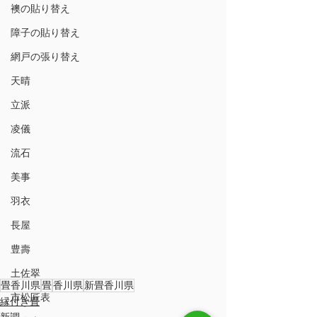
襖の貼り替え
障子の貼り替え
網戸の張り替え
天晴
立派
凌儀
流石
美事
羽衣
長屋
豊壽
土佐翠
畳香川県
畳
香川県
新畳香川県
市松匠表
縁付き畳
新調