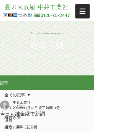
畳の大阪屋 中井工業社
Construction example
施工事例
当店で施工させて頂いたお客様の写真です
参考にどうぞ
記事
全ての記事
中井工業社
全ての記事
2023年11月16日
読了時間: 1分
今日も純金縁で新調
縁付き畳
新畳
縁なし畳・琉球畳
畳表：美事