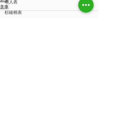
名人表
美事
杉綾柄表
土佐せとなみ
アジアンテイスト
龍鬢表
赤龍鬢小目
すべて表示
最新記事
猛虎畳
防虫紙
クッション材
スーパー竹炭シート
防虫加工
畳ツヤツヤうるおいワックス
ハローキティ