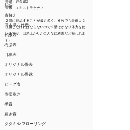
畳縁：純金縁2
新調
畳床：エキストラケナフ
表替え
２階に納品することが最近多く、６枚でも最低１２
熊本県八代産
往復しなければならないので２階はかなり体力を使
いますが、出来上がりがこんなに綺麗だと報われま
和紙表
す。
樹脂表
目積表
オリジナル畳表
オリジナル畳縁
ビーグ表
市松敷き
半畳
置き畳
タタミdeフローリング