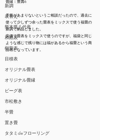
畳縁：豊壽6
新調
予算があまりないというご相談だったので、過去に
表替え
使って少しずつ余った畳表をミックスで使う福畳の
熊本県八代産
新調で納品しました。
安価で畳表をミックスで使うのですが、福袋と同じ
和紙表
ような感じで残り物には福があるから福畳という商
樹脂表
品名となっています。
目積表
オリジナル畳表
オリジナル畳縁
ビーグ表
市松敷き
半畳
置き畳
タタミdeフローリング