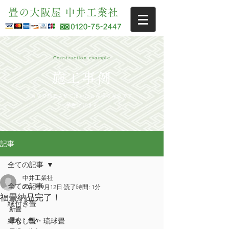
畳の大阪屋 中井工業社
Construction example
施工事例
当店で施工させて頂いたお客様の写真です
参考にどうぞ
記事
全ての記事
中井工業社
全ての記事
2024年9月12日
読了時間: 1分
福畳納品完了！
縁付き畳
新畳
縁なし畳・琉球畳
畳表：色々