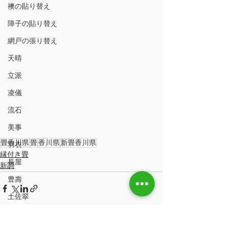
襖の貼り替え
障子の貼り替え
網戸の張り替え
天晴
立派
凌儀
流石
美事
畳香川県
畳
香川県
新畳香川県
羽衣
縁付き畳
長屋
新調
豊壽
土佐翠
市松匠表