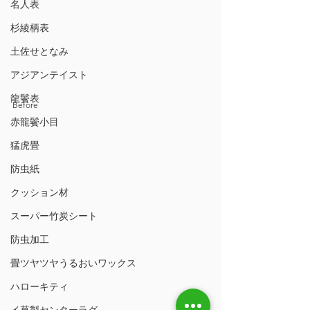
名人表
杉綾柄表
土佐せとなみ
アジアンテイスト
龍鬢表
Before
赤龍鬢小目
猛虎畳
防虫紙
クッション材
スーパー竹炭シート
防虫加工
畳ツヤツヤうるおいワックス
ハローキティ