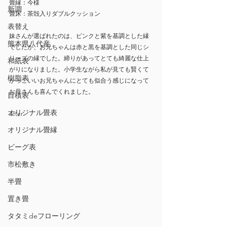
畳縁：今様
新調
畳床：茶殻入りダブルクッション
表替え
妹さんが選ばれたのは、ピンクと紫を基調とした縁
熊本県八代産
でしたが、お兄ちゃんは赤と黒を基調とした同じシ
リーズの縁でした。締りがあってとても綺麗な仕上
和紙表
がりになりました。小学生ながら私が見ても賢くて
樹脂表
かっこいいお兄ちゃんにとても似合う感じになって
お母さんも喜んでくれました。
目積表
オリジナル畳表
After
オリジナル畳縁
ビーグ表
市松敷き
半畳
置き畳
タタミdeフローリング