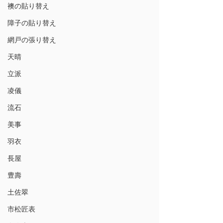
襖の貼り替え
障子の貼り替え
網戸の張り替え
天晴
立派
凌儀
流石
美事
羽衣
長屋
豊壽
土佐翠
市松匠表