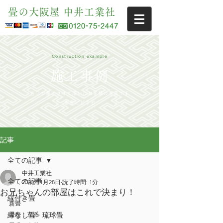
畳の大阪屋 中井工業社
Construction example
施工事例
当店で施工させて頂いたお客様の写真です
参考にどうぞ
記事
全ての記事
中井工業社
全ての記事
2020年1月28日
読了時間: 1分
お兄ちゃんの部屋はこれで決まり！
縁付き畳
新畳
縁なし畳・琉球畳
畳表：立派