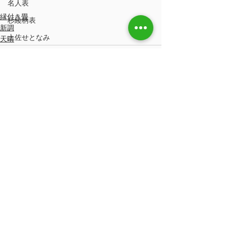
名人表
縁付き畳
杉綾柄表
新調
土佐せとなみ
天晴
アジアンテイスト
龍鬢表
赤龍鬢小目
猛虎畳
すべて表示
最新記事
防虫紙
クッション材
スーパー竹炭シート
防虫加工
畳ツヤツヤうるおいワックス
ハローキティ