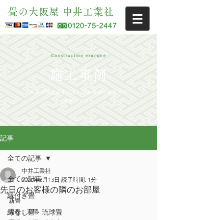
畳の大阪屋 中井工業社
Construction example
施工事例
当店で施工させて頂いたお客様の写真です
参考にどうぞ
記事
全ての記事
中井工業社
全ての記事
2020年2月13日
読了時間: 1分
先日のお客様の隣のお部屋
縁付き畳
新畳
縁なし畳・琉球畳
畳表：天晴