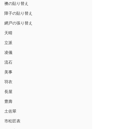
襖の貼り替え
障子の貼り替え
網戸の張り替え
天晴
立派
凌儀
流石
美事
羽衣
長屋
豊壽
土佐翠
市松匠表