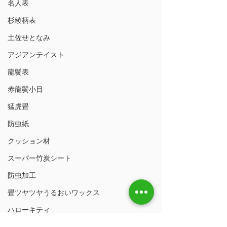
名人表
杉綾柄表
土佐せとなみ
アジアンテイスト
龍鬢表
赤龍鬢小目
猛虎畳
防虫紙
クッション材
スーパー竹炭シート
防虫加工
畳ツヤツヤうるおいワックス
ハローキティ