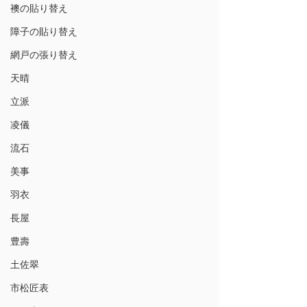
襖の貼り替え
障子の貼り替え
網戸の張り替え
天晴
立派
凌儀
流石
美事
羽衣
長屋
豊壽
土佐翠
市松匠表