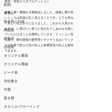
畳床
：茶殻入りダブルクッション
新調
縁無し畳一畳物を８畳納品しました。縁無し畳の良
表替え
いところは部屋が広く見えることです。とても明る
熊本県八代産
く美しい仕上がりになりました。これから入居され
る方が、い草のいい香りに包まれてしあわせを感じ
和紙表
ていただけることを期待しています。クッション性
樹脂表
も高く、弊社開発の畳専用ツヤツヤうるおいワック
スの効果で防カビ性の向上と耐摩耗性の向上も期待
目積表
できます。
オリジナル畳表
オリジナル畳縁
ビーグ表
市松敷き
半畳
置き畳
タタミdeフローリング