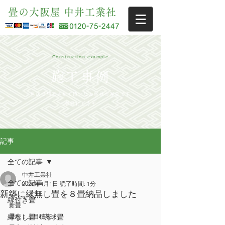
畳の大阪屋 中井工業社
Construction example
施工事例
当店で施工させて頂いたお客様の写真です
参考にどうぞ
記事
全ての記事
中井工業社
全ての記事
2020年4月1日
読了時間: 1分
新築に縁無し畳を８畳納品しました
縁付き畳
新畳
縁なし畳・琉球畳
畳表：上目積表