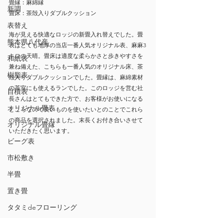
畳縁：麻綿縁
新調
畳床
：茶殻入りダブルクッション
表替え
海が見える快適なロッジの新畳入れ替えでした。畳
熊本県八代産
表はとても地厚の当店一番人気オリジナル表、麻麻3
キロの天晴。畳床は適度な柔らかさと歩きやすさを
和紙表
兼ね備えた、こちらも一番人気のオリジナル床、茶
樹脂表
殻入りダブルクッションでした。畳縁は、麻綿素材
の茶室にも使えるランでした。このロッジを営む社
目積表
長さんはとてもできた方で、お客様がお使いになる
オリジナル畳表
ところなので良いものを使いたいとのことでこれら
の商品を選択されました。末長くお付き合いさせて
オリジナル畳縁
いただきたく思います。
ビーグ表
市松敷き
半畳
置き畳
タタミdeフローリング