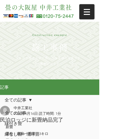
畳の大阪屋 中井工業社
Construction example
施工事例
当店で施工させて頂いたお客様の写真です
参考にどうぞ
記事
全ての記事
中井工業社
全ての記事
2020年4月16日
読了時間: 1分
民泊ロッジに新畳納品完了
縁付き畳
新畳
縁なし畳・琉球畳
畳表：麻麻一番草　3キロ