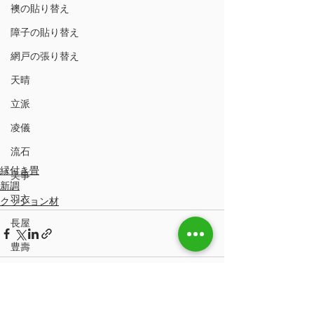
襖の貼り替え
障子の貼り替え
網戸の張り替え
天晴
立派
凌儀
流石
縁付き畳
美事
新調
羽衣
クッション材
長屋
豊壽
土佐翠
市松匠表
すべて表示