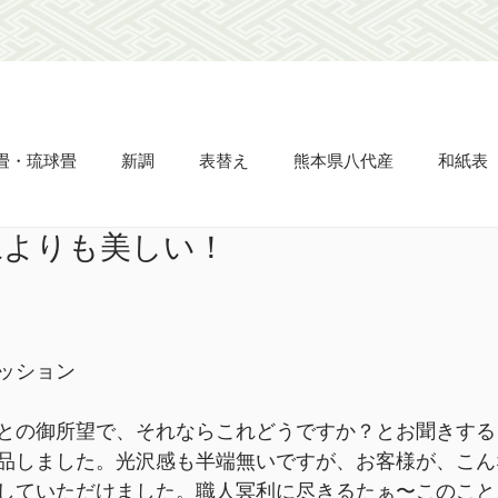
畳・琉球畳
新調
表替え
熊本県八代産
和紙表
像よりも美しい！
畳縁
ビーグ表
市松敷き
半畳
置き畳
タタ
え
網戸の張り替え
天晴
立派
凌儀
流石
ッション
名人表
杉綾柄表
との御所望で、それならこれどうですか？とお聞きする
品しました。光沢感も半端無いですが、お客様が、こん
していただけました。職人冥利に尽きるたぁ〜このこと