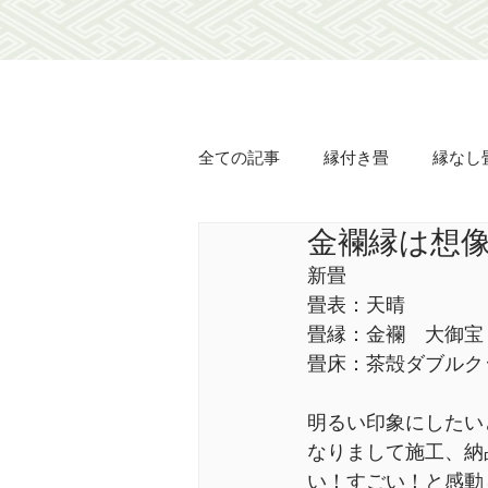
全ての記事
縁付き畳
縁なし
金襴縁は想
オリジナル畳表
オリジナル
新畳
畳表：天晴
襖の貼り替え
障子の貼り替
畳縁：金襴　大御宝
畳床：茶殻ダブルク
豊壽
土佐翠
市松匠表
明るい印象にしたい
なりまして施工、納
い！すごい！と感動