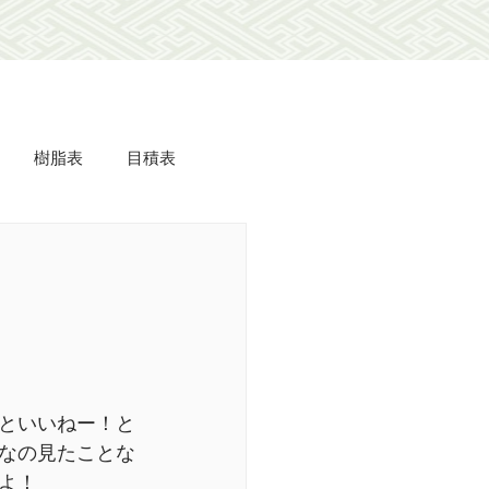
樹脂表
目積表
ミdeフローリング
美事
羽衣
長屋
といいねー！と
なの見たことな
よ！