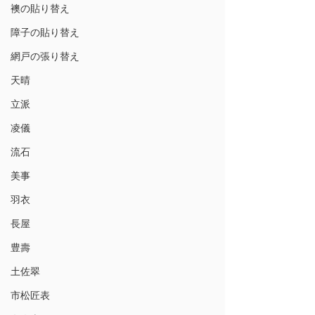
襖の貼り替え
障子の貼り替え
網戸の張り替え
天晴
立派
凌儀
流石
美事
羽衣
長屋
豊壽
土佐翠
市松匠表