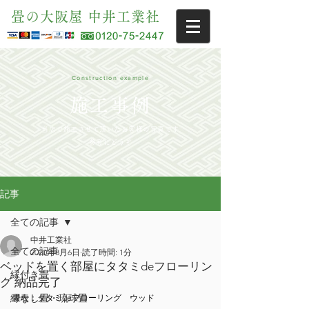
畳の大阪屋 中井工業社
Construction example
施工事例
当店で施工させて頂いたお客様の写真です
参考にどうぞ
記事
全ての記事
中井工業社
全ての記事
2020年8月6日
読了時間: 1分
ベッドを置く部屋にタタミdeフローリン
縁付き畳
グ 納品完了
縁なし畳・琉球畳
畳表：タタミdeフローリング　ウッド