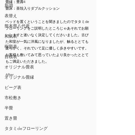
畳縁：豊壽4
新調
畳床：茶殻入りダブルクッション
表替え
ベッドを置くということを聞きましたのでタタミde
熊本県八代産
フローリングをご説明したところじゃあそれでお願
いしますと迷いなく決定してくださいました。古び
和紙表
た和室が一気に洋風になりましたが、触るととても
樹脂表
柔らかく、それでいて足に優しく歩きやすいです。
お客様も敷いてみて思っていたより良かったととて
目積表
もご満足いただきました。
オリジナル畳表
After
オリジナル畳縁
ビーグ表
市松敷き
半畳
置き畳
タタミdeフローリング