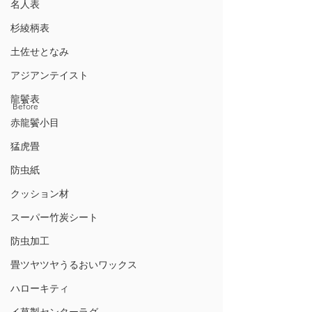
名人表
杉綾柄表
土佐せとなみ
アジアンテイスト
龍鬢表
Before
赤龍鬢小目
猛虎畳
防虫紙
クッション材
スーパー竹炭シート
防虫加工
畳ツヤツヤうるおいワックス
ハローキティ