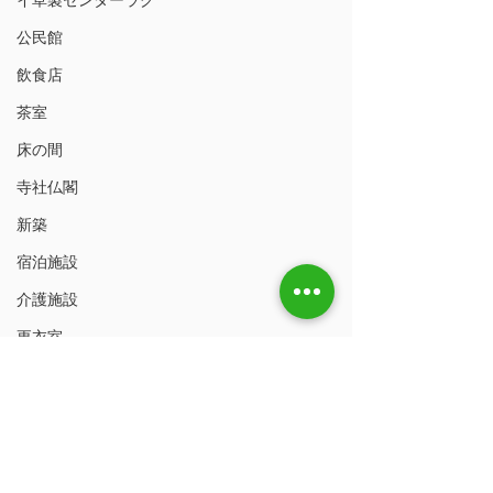
イ草製センターラグ
公民館
飲食店
茶室
床の間
寺社仏閣
新築
宿泊施設
介護施設
更衣室
マイトスタットキング
プレミアムトリプルシート
Dボードシングルクッション
Fフロアシート